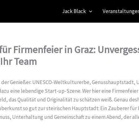
Jack Black
Veranstaltungen
für Firmenfeier in Graz: Unverges
 Ihr Team
dt der Genießer. UNESCO-Weltkulturerbe, Genusshauptstadt, U
 dazu eine lebendige Start-up-Szene. Wer hier eine Firmenfeie
ld, das Qualität und Originalität zu schätzen weiß. Genau des
berkunst so gut zur steirischen Hauptstadt: Ein Zauberer für I
nuss, Unterhaltung und Gemeinschaft zu einem Abend, der all