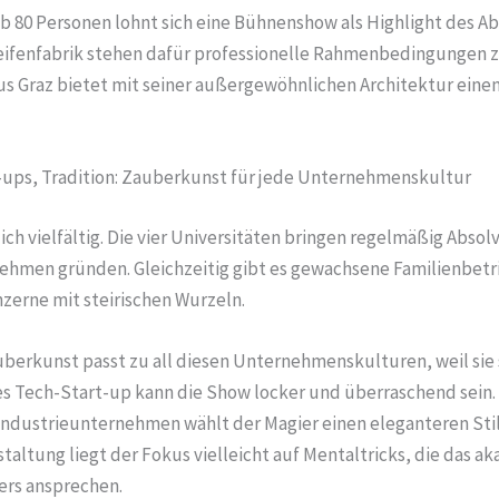
ab 80 Personen lohnt sich eine Bühnenshow als Highlight des A
Seifenfabrik stehen dafür professionelle Rahmenbedingungen 
s Graz bietet mit seiner außergewöhnlichen Architektur einen
t-ups, Tradition: Zauberkunst für jede Unternehmenskultur
tlich vielfältig. Die vier Universitäten bringen regelmäßig Absol
ehmen gründen. Gleichzeitig gibt es gewachsene Familienbet
nzerne mit steirischen Wurzeln.
uberkunst passt zu all diesen Unternehmenskulturen, weil sie
ges Tech-Start-up kann die Show locker und überraschend sein. 
 Industrieunternehmen wählt der Magier einen eleganteren Stil
taltung liegt der Fokus vielleicht auf Mentaltricks, die das 
rs ansprechen.