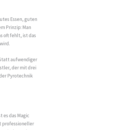
gutes Essen, guten
sem Prinzip: Man
ft fehlt, ist das
wird.
 Statt aufwendiger
ler, der mit drei
der Pyrotechnik
st es das Magic
t professioneller