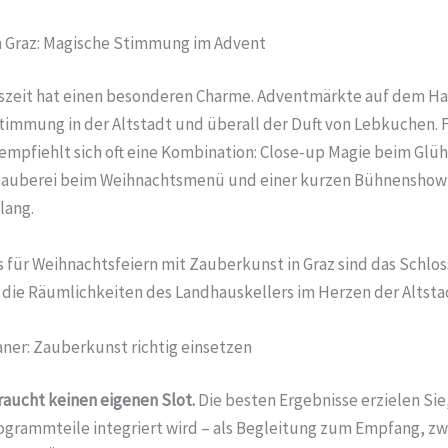
n Graz: Magische Stimmung im Advent
tszeit hat einen besonderen Charme. Adventmärkte auf dem H
mmung in der Altstadt und überall der Duft von Lebkuchen. 
empfiehlt sich oft eine Kombination: Close-up Magie beim Gl
hzauberei beim Weihnachtsmenü und einer kurzen Bühnenshow
lang.
 für Weihnachtsfeiern mit Zauberkunst in Graz sind das Schloss
 die Räumlichkeiten des Landhauskellers im Herzen der Altsta
aner: Zauberkunst richtig einsetzen
aucht keinen eigenen Slot.
Die besten Ergebnisse erzielen Sie
grammteile integriert wird – als Begleitung zum Empfang, z