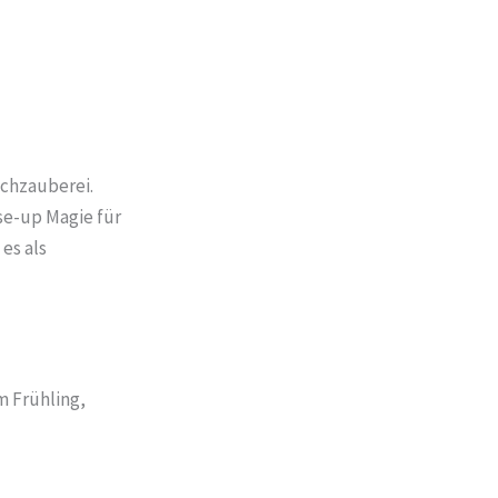
schzauberei.
se-up Magie für
es als
m Frühling,