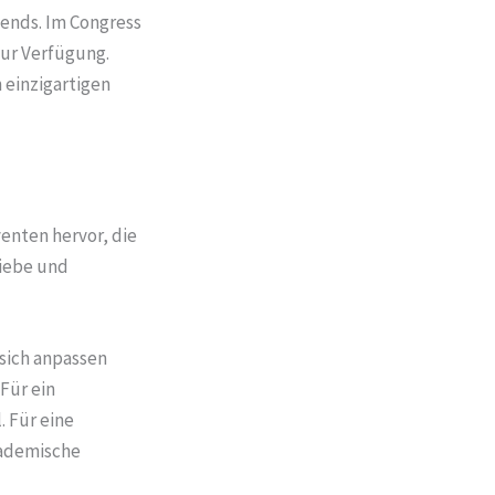
bends. Im Congress
zur Verfügung.
 einzigartigen
venten hervor, die
riebe und
 sich anpassen
Für ein
. Für eine
akademische