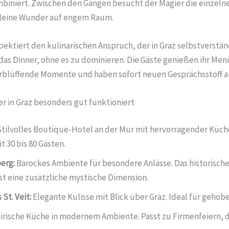
biniert. Zwischen den Gängen besucht der Magier die einzeln
kleine Wunder auf engem Raum.
ektiert den kulinarischen Anspruch, der in Graz selbstverständl
das Dinner, ohne es zu dominieren. Die Gäste genießen ihr Men
rblüffende Momente und haben sofort neuen Gesprächsstoff a
er in Graz besonders gut funktioniert
tilvolles Boutique-Hotel an der Mur mit hervorragender Küche
t 30 bis 80 Gästen.
erg:
Barockes Ambiente für besondere Anlässe. Das historische
t eine zusätzliche mystische Dimension.
 St. Veit:
Elegante Kulisse mit Blick über Graz. Ideal für gehob
irische Küche in modernem Ambiente. Passt zu Firmenfeiern, d