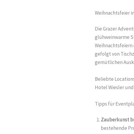
Weihnachtsfeier i
Die Grazer Adven
glühweinwarme Sti
Weihnachtsfeiern 
gefolgt von Tisc
gemütlichen Ausk
Beliebte Locations
Hotel Wiesler und
Tipps für Eventpl
Zauberkunst br
bestehende Pro