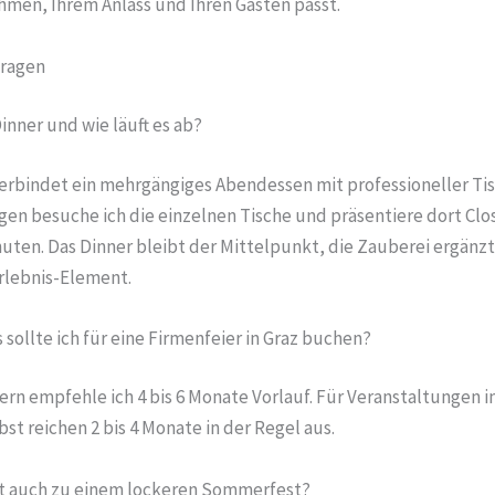
men, Ihrem Anlass und Ihren Gästen passt.
Fragen
Dinner und wie läuft es ab?
verbindet ein mehrgängiges Abendessen mit professioneller Ti
en besuche ich die einzelnen Tische und präsentiere dort Clo
inuten. Das Dinner bleibt der Mittelpunkt, die Zauberei ergänzt 
rlebnis-Element.
 sollte ich für eine Firmenfeier in Graz buchen?
ern empfehle ich 4 bis 6 Monate Vorlauf. Für Veranstaltungen i
t reichen 2 bis 4 Monate in der Regel aus.
t auch zu einem lockeren Sommerfest?