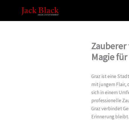
Zum
Inhalt
springen
Zauberer 
Magie für
Graz ist eine Sta
mit jungem Flair,
sich in einem Umfe
professionelle Zau
Graz verbindet Ge
Erinnerung bleibt.