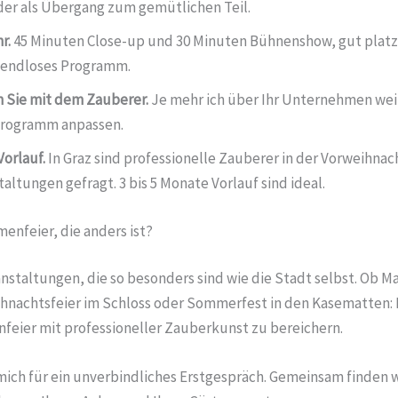
r als Übergang zum gemütlichen Teil.
r.
45 Minuten Close-up und 30 Minuten Bühnenshow, gut platz
n endloses Programm.
 Sie mit dem Zauberer.
Je mehr ich über Ihr Unternehmen wei
Programm anpassen.
Vorlauf.
In Graz sind professionelle Zauberer in der Vorweihnac
tungen gefragt. 3 bis 5 Monate Vorlauf sind ideal.
menfeier, die anders ist?
nstaltungen, die so besonders sind wie die Stadt selbst. Ob M
ihnachtsfeier im Schloss oder Sommerfest in den Kasematten: 
enfeier mit professioneller Zauberkunst zu bereichern.
mich für ein unverbindliches Erstgespräch. Gemeinsam finden w