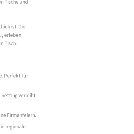
en Tische und
ich ist. Die
ü, erleben
m Tisch.
. Perfekt für
 Setting verleiht
ene Firmenfeiern.
ie regionale