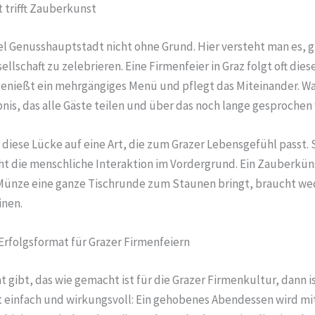
trifft Zauberkunst
tel Genusshauptstadt nicht ohne Grund. Hier versteht man es, 
llschaft zu zelebrieren. Eine Firmenfeier in Graz folgt oft die
enießt ein mehrgängiges Menü und pflegt das Miteinander. Was o
nis, das alle Gäste teilen und über das noch lange gesprochen 
 diese Lücke auf eine Art, die zum Grazer Lebensgefühl passt.
t die menschliche Interaktion im Vordergrund. Ein Zauberkünst
Münze eine ganze Tischrunde zum Staunen bringt, braucht we
nen.
 Erfolgsformat für Grazer Firmenfeiern
 gibt, das wie gemacht ist für die Grazer Firmenkultur, dann i
st einfach und wirkungsvoll: Ein gehobenes Abendessen wird mi