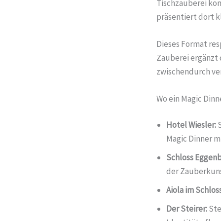
Tischzauberei kom
präsentiert dort 
Dieses Format resp
Zauberei ergänzt 
zwischendurch ve
Wo ein Magic Dinn
Hotel Wiesler:
S
Magic Dinner mi
Schloss Eggenb
der Zauberkuns
Aiola im Schloss
Der Steirer:
Ste