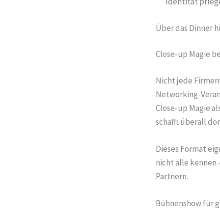
Identität pfleg
Über das Dinner h
Close-up Magie 
Nicht jede Firmen
Networking-Veran
Close-up Magie al
schafft überall 
Dieses Format eign
nicht alle kennen
Partnern.
Bühnenshow für g