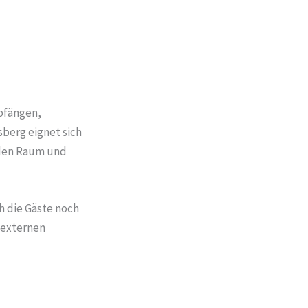
mpfängen,
berg eignet sich
 den Raum und
h die Gäste noch
 externen