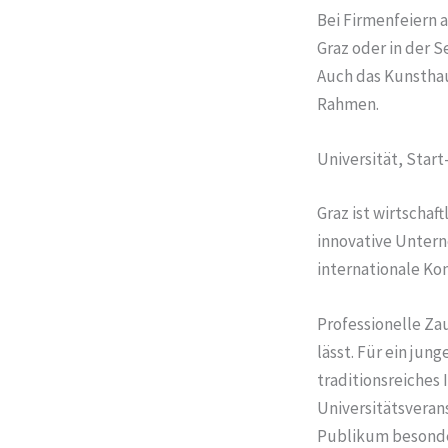
Bei Firmenfeiern 
Graz oder in der 
Auch das Kunsthau
Rahmen.
Universität, Star
Graz ist wirtschaf
innovative Untern
internationale Ko
Professionelle Za
lässt. Für ein jun
traditionsreiches
Universitätsverans
Publikum besonde