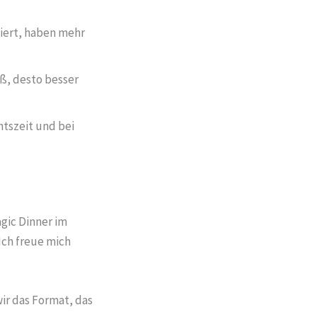
iert, haben mehr
ß, desto besser
htszeit und bei
agic Dinner im
Ich freue mich
ir das Format, das