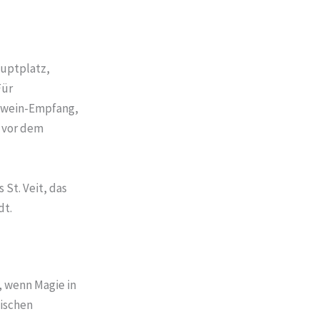
auptplatz,
Für
ühwein-Empfang,
 vor dem
 St. Veit, das
dt.
, wenn Magie in
wischen