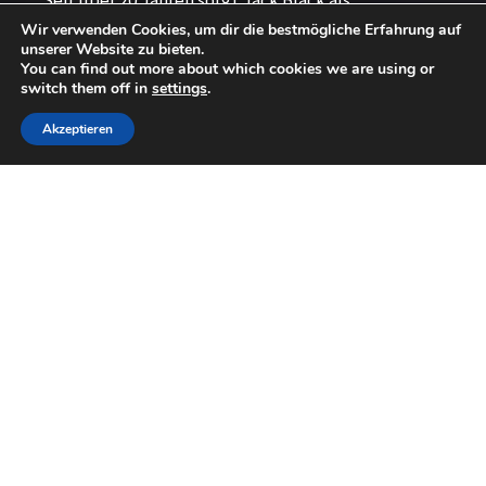
Seit über 20 Jahren sorgt Jack Black als
professioneller Magier
für unvergessliche
Wir verwenden Cookies, um dir die bestmögliche Erfahrung auf
unserer Website zu bieten.
Momente. Firmenfeier, Hochzeit oder exklusives
You can find out more about which cookies we are using or
switch them off in
settings
.
Magic Dinner – Ihre Gäste werden begeistert sein.
Ihren Event Buchen
Akzeptieren