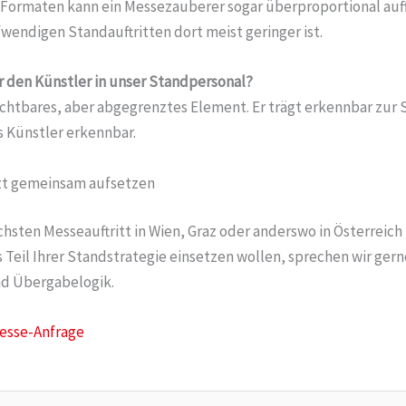
n Formaten kann ein Messezauberer sogar überproportional auff
wendigen Standauftritten dort meist geringer ist.
ir den Künstler in unser Standpersonal?
sichtbares, aber abgegrenztes Element. Er trägt erkennbar zur 
ls Künstler erkennbar.
zt gemeinsam aufsetzen
chsten Messeauftritt in Wien, Graz oder anderswo in Österreich
Teil Ihrer Standstrategie einsetzen wollen, sprechen wir gern
nd Übergabelogik.
Messe-Anfrage