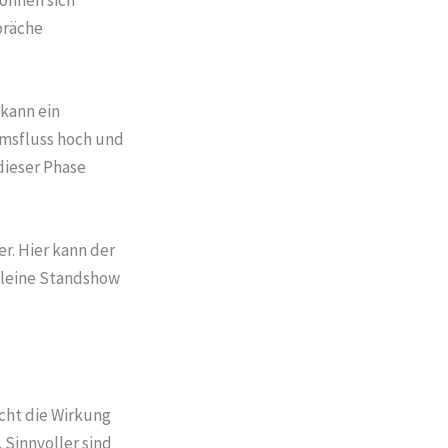
präche
 kann ein
umsfluss hoch und
dieser Phase
r. Hier kann der
 kleine Standshow
ächt die Wirkung
Sinnvoller sind