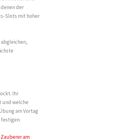
n denen der
ts-Slots mit hoher
 abgleichen,
ächste
ockt. Ihr
t und welche
e Übung am Vortag
 festigen.
g
Zauberer am