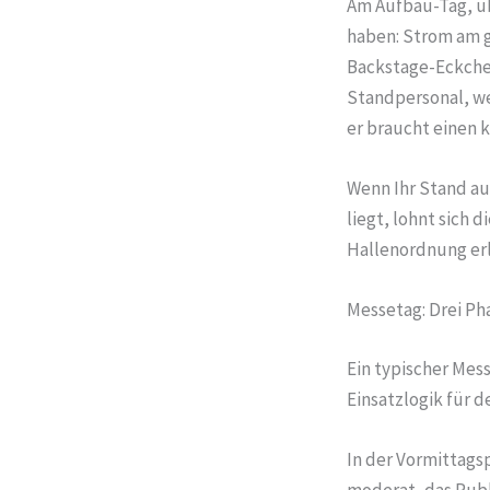
Am Aufbau-Tag, üb
haben: Strom am g
Backstage-Eckche
Standpersonal, we
er braucht einen 
Wenn Ihr Stand au
liegt, lohnt sich 
Hallenordnung erl
Messetag: Drei Ph
Ein typischer Mess
Einsatzlogik für d
In der Vormittags
moderat, das Publ