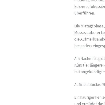
kürzere, fokussie
überführen.
Die Mittagsphase, 
Messezauberer fas
die Aufmerksamkei
besonders eingesp
Am Nachmittag dün
Künstler längere 
mit angekündigter 
Auftrittsblöcke: 
Ein häufiger Fehle
und ermüdet das P