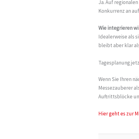
Ja. Auf regionale
Konkurrenz an auf
Wie integrieren w
Idealerweise als 
bleibt aber klar a
Tagesplanung jet
Wenn Sie Ihren nä
Messezauberer als 
Auftrittsblöcke u
Hier geht es zur 