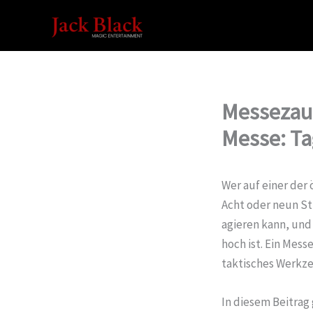
Zum
Inhalt
springen
Messezaub
Messe: T
Wer auf einer der
Acht oder neun St
agieren kann, und 
hoch ist. Ein Mess
taktisches Werkze
In diesem Beitrag 