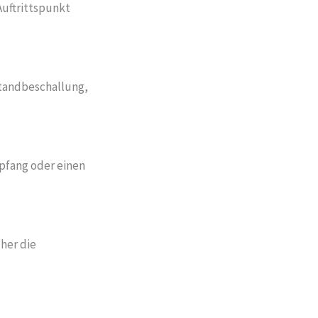
Auftrittspunkt
 Standbeschallung,
pfang oder einen
üher die