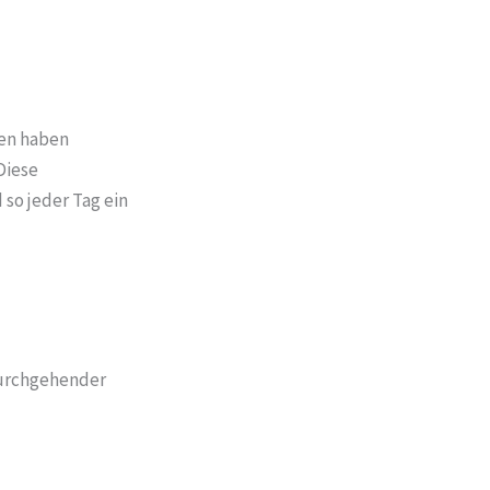
nen haben
Diese
so jeder Tag ein
durchgehender