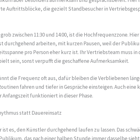
rte Auftrittsblöcke, die gezielt Standbesucher in Vertriebsges
grob zwischen 11:30 und 14:00, ist die Hochfrequenzzone. Hier
t durchgehend arbeiten, mit kurzen Pausen, weil der Publik
tsspanne pro Person eher kurz ist. Ihr Vertriebsteam muss in 
ielt sein, sonst verpufft die geschaffene Aufmerksamkeit.
nt die Frequenz oft aus, dafür bleiben die Verbliebenen länge
Routinen fahren und tiefer in Gespräche einsteigen. Auch eine
Anfangszeit funktioniert in dieser Phase.
Rhythmus statt Dauereinsatz
r ist es, den Künstler durchgehend laufen zu lassen. Das schw
ublikum, das nach einer halben Stunde immer dasselbe sieht. 