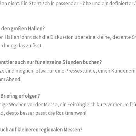
len nicht. Ein Stehtisch in passender Höhe und ein definierter 
in den großen Hallen?
en Hallen lohnt sich die Diskussion über eine kleine, dezente
ordnung das zulässt.
nstler auch nur für einzelne Stunden buchen?
tze sind möglich, etwa für eine Pressestunde, einen Kundenem
am Abend.
Briefing erfolgen?
inige Wochen vor der Messe, ein Feinabgleich kurz vorher. Je fr
nd, desto besser passt die Routinenwahl.
auch auf kleineren regionalen Messen?