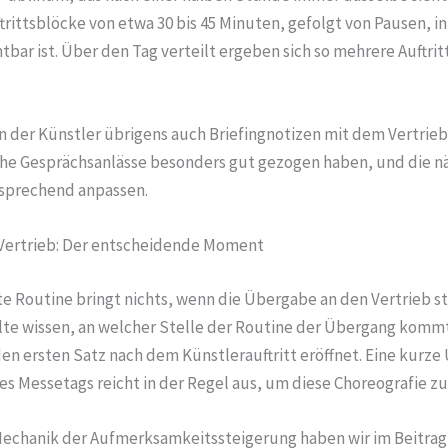
ftrittsblöcke von etwa 30 bis 45 Minuten, gefolgt von Pausen, i
htbar ist. Über den Tag verteilt ergeben sich so mehrere Auftrit
n der Künstler übrigens auch Briefingnotizen mit dem Vertrieb
he Gesprächsanlässe besonders gut gezogen haben, und die n
sprechend anpassen.
Vertrieb: Der entscheidende Moment
e Routine bringt nichts, wenn die Übergabe an den Vertrieb st
lte wissen, an welcher Stelle der Routine der Übergang komm
en ersten Satz nach dem Künstlerauftritt eröffnet. Eine kurz
s Messetags reicht in der Regel aus, um diese Choreografie zu
Mechanik der Aufmerksamkeitssteigerung haben wir im Beitra