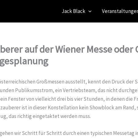
Jack Black
Veranstaltungen
erer auf der Wiener Messe oder 
agesplanung
 österreichischen Großmessen ausstellt, kennt den Druck der 
unden Publikumsstrom, ein Vertriebsteam, das nicht durchgeh
ein Fenster von vielleicht drei bis vier Stunden, in denen die 
ezauberer ist in dieser Konstellation kein Showblock am Rand,
ug, das richtig eingetaktet werden muss.
gehen wir Schritt für Schritt durch einen typischen Messetag i