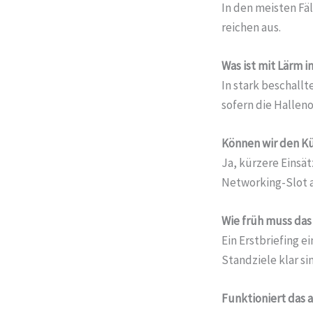
In den meisten Fäl
reichen aus.
Was ist mit Lärm 
In stark beschallt
sofern die Hallen
Können wir den Kü
Ja, kürzere Einsä
Networking-Slot 
Wie früh muss das 
Ein Erstbriefing e
Standziele klar si
Funktioniert das 