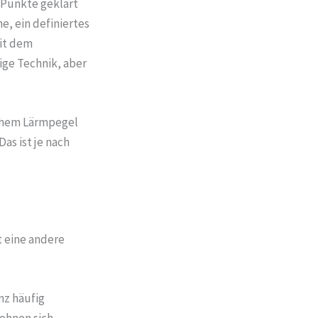
 Punkte geklärt
e, ein definiertes
it dem
ige Technik, aber
hohem Lärmpegel
as ist je nach
t eine andere
nz häufig
ohnen sich