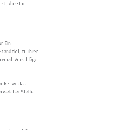
et, ohne Ihr
. Ein
Standziel, zu Ihrer
n vorab Vorschläge
heke, wo das
n welcher Stelle