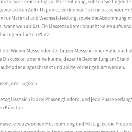
licherweise einen Tag vor Messeöffnung, sollten Sie folgende
ewünschten Auftrittspunkt, ein kleiner Tisch in passender Höh
n für Material und Wechselkleidung, sowie die Abstimmung m
r wann wen ablöst. Ein Messezauberer braucht keine aufwend
klar zugeordneten Platz.
f der Wiener Messe oder der Grazer Messe in einer Halle mit 
die Diskussion über eine kleine, dezente Beschallung am Stand. D
aubt oder eingeschränkt und sollte vorher geklärt werden.
asen, drei Logiken
etag lässt sich in drei Phasen gliedern, und jede Phase verlang
en Künstler.
phase, etwa zwischen Messeöffnung und Mittag, ist die Freque
ikum aber besonders aufmerksam und gesprächsbereit. Hier l