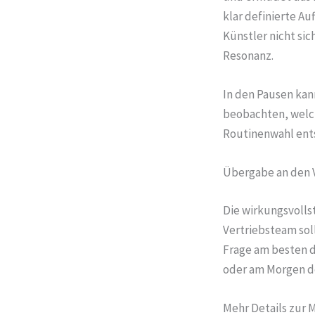
klar definierte Au
Künstler nicht sic
Resonanz.
In den Pausen kan
beobachten, welc
Routinenwahl ent
Übergabe an den 
Die wirkungsvollst
Vertriebsteam sol
Frage am besten d
oder am Morgen de
Mehr Details zur 