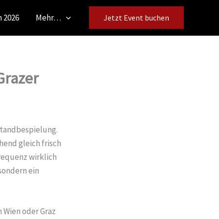
 2026
Mehr…
Jetzt Event buchen
Grazer
Standbespielung.
end gleich frisch
Frequenz wirklich
 sondern ein
n Wien oder Graz