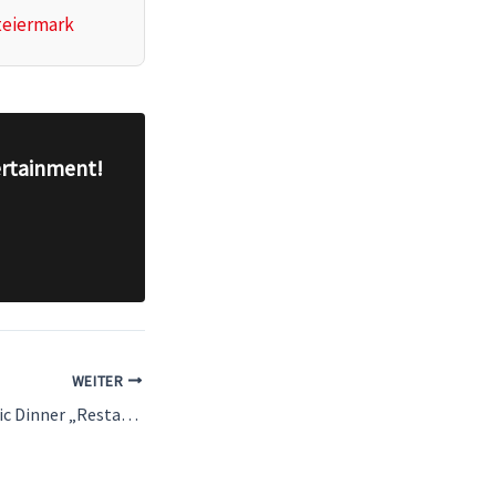
teiermark
ertainment!
WEITER
13. März 2026 – Magic Dinner „Restaurant Riegler“ Bruck Mur