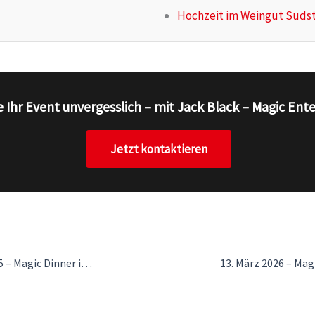
Hochzeit im Weingut Süds
 Ihr Event unvergesslich – mit Jack Black – Magic Ent
Jetzt kontaktieren
26. September 2025 – Magic Dinner im Glögglhof Trofaiach