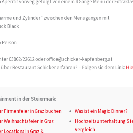
in Aperitif vorweg gefolgt von einem 4 Gänge Menü der Extrakla
Charme und Zylinder“ zwischen den Menügängen mit
ack Black
ro Person
ter 03862/22612 oder office@schicker-kapfenberg.at
über Restaurant Schicker erfahren? – Folgen sie dem Link:
Hi
inment in der Steiermark:
r Firmenfeier in Graz buchen
Was ist ein Magic Dinner?
r Weihnachtsfeier in Graz
Hochzeitsunterhaltung Ste
Vergleich
r Locations in Graz &